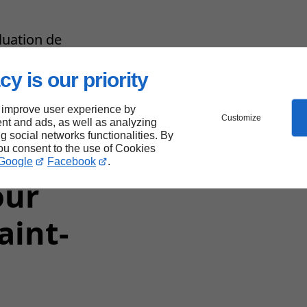
luation de
de votre
cy is our priority
 improve user experience by
Customize
nt and ads, as well as analyzing
ng social networks functionalities. By
you consent to the use of Cookies
Google
Facebook
.
our
aint-