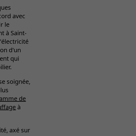
ques
cord avec
r le
t à Saint-
électricité
ion d'un
ent qui
lier.
se soignée,
plus
gamme de
uffage
à
té, axé sur