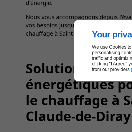
d'énergie.
Nous vous accompagnons depuis l'éva
vos besoins jusqu'à la mise en service 
Your priva
chauffage à Saint-Claude-de-Diray.
We use Cookies to
personalising conte
traffic and optimizi
Solutions
clicking "I Agree" 
from our providers
énergétiques p
le chauffage à S
Claude-de-Diray