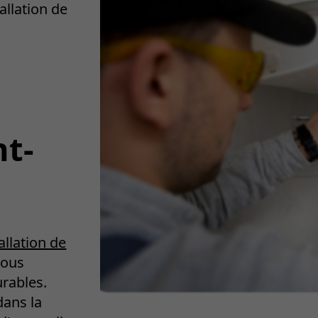
allation de
nt-
allation de
vous
urables.
dans la