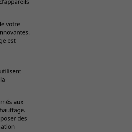
d'appareils
de votre
innovantes.
ge est
tilisent
la
ormés aux
chauffage.
oposer des
mation