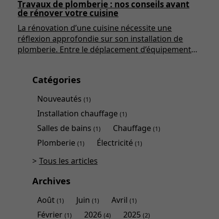
Travaux de plomberie : nos conseils avant
de rénover votre cuisine
La rénovation d’une cuisine nécessite une
réflexion approfondie sur son installation de
plomberie. Entre le déplacement d’équipements,
la mise aux normes ou l’optimisation de l’arrivée
et de l’évacuation d’eau, plusieurs éléments
Catégories
doivent être anticipés. Retrouvez nos
recommandations pour planifier efficacement
Nouveautés
(1)
vos travaux et éviter les mauvaises surprises.
Installation chauffage
(1)
Salles de bains
Chauffage
(1)
(1)
Plomberie
Électricité
(1)
(1)
Tous les articles
Archives
Août
Juin
Avril
(1)
(1)
(1)
Février
2026
2025
(1)
(4)
(2)