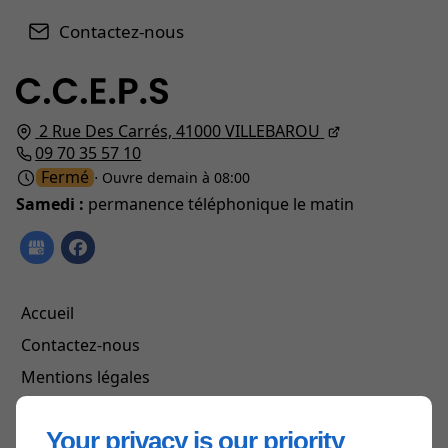
Contactez-nous
2 Rue Des Carrés,
41000
VILLEBAROU
09 70 35 57 10
Fermé
⋅ Ouvre demain à 08:00
Samedi :
permanence téléphonique le matin
Accueil
Contactez-nous
Mentions légales
Plan du site
Your privacy is our priority